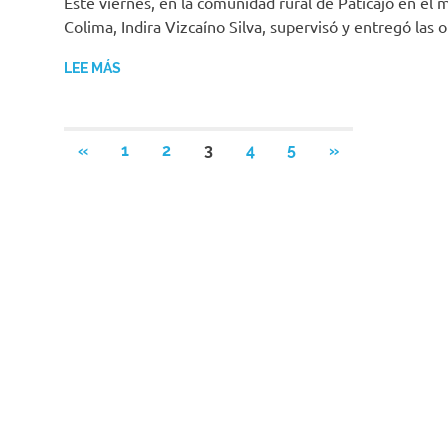
Este viernes, en la comunidad rural de Paticajo en el 
Colima, Indira Vizcaíno Silva, supervisó y entregó las 
LEE MÁS
Navegación
ENTRADAS
SIGUIENTES
«
1
2
3
4
5
»
ANTERIORES
ENTRADAS
de
entradas