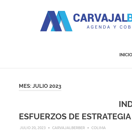
Agenda
y
Cobertura
INICI
Saltar
al
contenido
MES:
JULIO 2023
IN
ESFUERZOS DE ESTRATEGIA
JULIO 20, 2023
CARVAJALBERBER
COLIMA