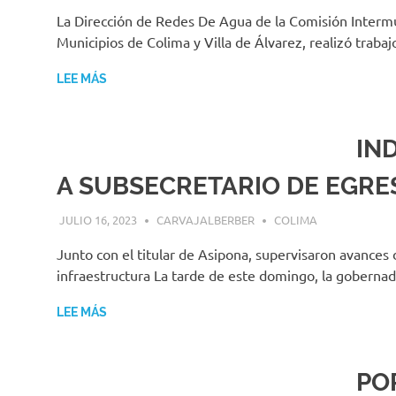
La Dirección de Redes De Agua de la Comisión Intermun
Municipios de Colima y Villa de Álvarez, realizó traba
LEE MÁS
IN
A SUBSECRETARIO DE EGRE
JULIO 16, 2023
CARVAJALBERBER
COLIMA
Junto con el titular de Asipona, supervisaron avances 
infraestructura La tarde de este domingo, la gobernad
LEE MÁS
PO