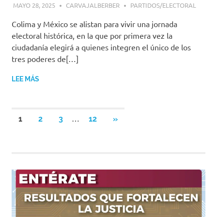
MAYO 28, 2025
CARVAJALBERBER
PARTIDOS/ELECTORAL
Colima y México se alistan para vivir una jornada
electoral histórica, en la que por primera vez la
ciudadanía elegirá a quienes integren el único de los
tres poderes de[…]
LEE MÁS
Navegación
…
SIGUIENTES
1
2
3
12
»
ENTRADAS
de
entradas