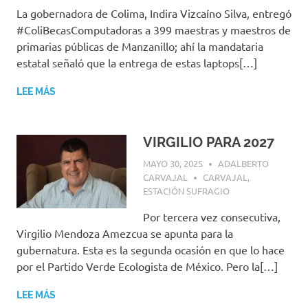
La gobernadora de Colima, Indira Vizcaíno Silva, entregó
#ColiBecasComputadoras a 399 maestras y maestros de
primarias públicas de Manzanillo; ahí la mandataria
estatal señaló que la entrega de estas laptops[…]
LEE MÁS
VIRGILIO PARA 2027
MAYO 30, 2025
ADALBERTO
CARVAJAL
CARVAJAL
,
ESTACIÓN SUFRAGIO
Por tercera vez consecutiva,
Virgilio Mendoza Amezcua se apunta para la
gubernatura. Esta es la segunda ocasión en que lo hace
por el Partido Verde Ecologista de México. Pero la[…]
LEE MÁS