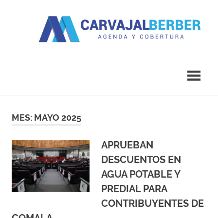
Saltar
al
contenido
Agenda
Carvajal
y
Cobertura
Berber
MES:
MAYO 2025
APRUEBAN
DESCUENTOS EN
AGUA POTABLE Y
PREDIAL PARA
CONTRIBUYENTES DE
COMALA