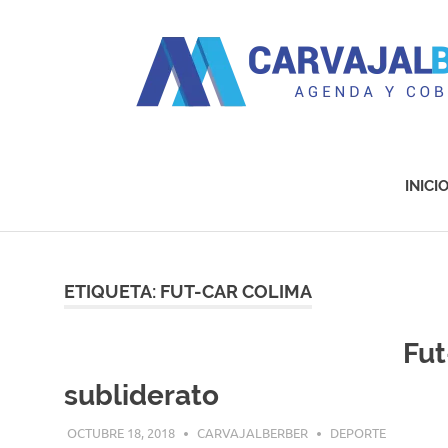
Agenda
y
Cobertura
INICI
Saltar
al
contenido
ETIQUETA:
FUT-CAR COLIMA
Fut
subliderato
OCTUBRE 18, 2018
CARVAJALBERBER
DEPORTE