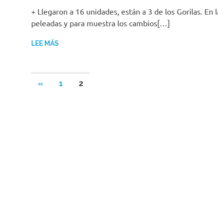
+ Llegaron a 16 unidades, están a 3 de los Gorilas. En
peleadas y para muestra los cambios[…]
LEE MÁS
Navegación
ENTRADAS
«
1
2
ANTERIORES
de
entradas