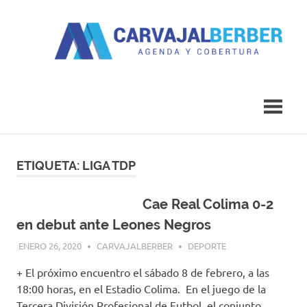
Saltar
al
contenido
Agenda
Carvajal
y
Cobertura
Berber
ETIQUETA:
LIGA TDP
Cae Real Colima 0-2
en debut ante Leones Negros
ENERO 26, 2020
CARVAJALBERBER
DEPORTE
+ El próximo encuentro el sábado 8 de febrero, a las
18:00 horas, en el Estadio Colima. En el juego de la
Tercera División Profesional de Futbol, el conjunto