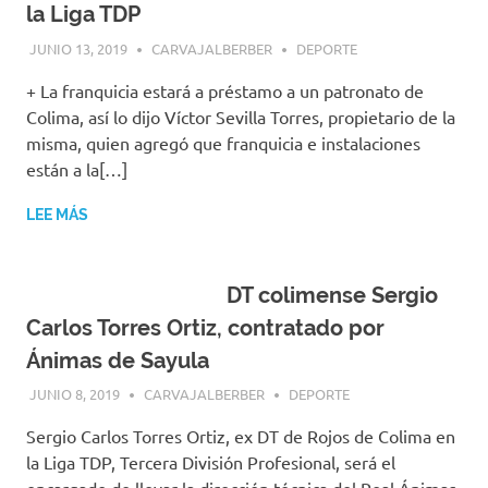
la Liga TDP
JUNIO 13, 2019
CARVAJALBERBER
DEPORTE
+ La franquicia estará a préstamo a un patronato de
Colima, así lo dijo Víctor Sevilla Torres, propietario de la
misma, quien agregó que franquicia e instalaciones
están a la[…]
LEE MÁS
DT colimense Sergio
Carlos Torres Ortiz, contratado por
Ánimas de Sayula
JUNIO 8, 2019
CARVAJALBERBER
DEPORTE
Sergio Carlos Torres Ortiz, ex DT de Rojos de Colima en
la Liga TDP, Tercera División Profesional, será el