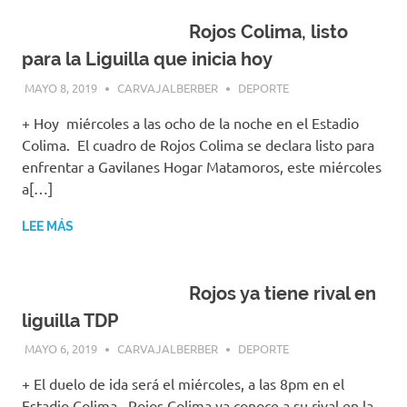
Rojos Colima, listo
para la Liguilla que inicia hoy
MAYO 8, 2019
CARVAJALBERBER
DEPORTE
+ Hoy miércoles a las ocho de la noche en el Estadio
Colima. El cuadro de Rojos Colima se declara listo para
enfrentar a Gavilanes Hogar Matamoros, este miércoles
a[…]
LEE MÁS
Rojos ya tiene rival en
liguilla TDP
MAYO 6, 2019
CARVAJALBERBER
DEPORTE
+ El duelo de ida será el miércoles, a las 8pm en el
Estadio Colima. Rojos Colima ya conoce a su rival en la