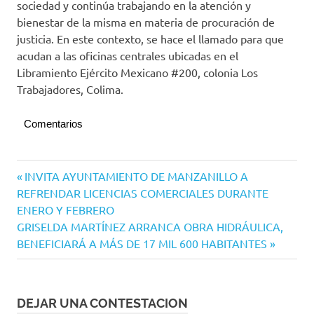
sociedad y continúa trabajando en la atención y
bienestar de la misma en materia de procuración de
justicia. En este contexto, se hace el llamado para que
acudan a las oficinas centrales ubicadas en el
Libramiento Ejército Mexicano #200, colonia Los
Trabajadores, Colima.
Comentarios
Navegación
Entrada
INVITA AYUNTAMIENTO DE MANZANILLO A
anterior:
REFRENDAR LICENCIAS COMERCIALES DURANTE
de
ENERO Y FEBRERO
entradas
Siguiente
GRISELDA MARTÍNEZ ARRANCA OBRA HIDRÁULICA,
entrada:
BENEFICIARÁ A MÁS DE 17 MIL 600 HABITANTES
DEJAR UNA CONTESTACION