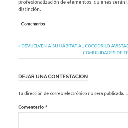
profesionalización de elementos, quienes serán 
distinción.
Comentarios
Navegación
Entrada
DEVUELVEN A SU HÁBITAT AL COCODRILO AVISTA
anterior:
Siguiente
COMUNIDADES DE T
de
entrada:
entradas
DEJAR UNA CONTESTACION
Tu dirección de correo electrónico no será publicada.
L
Comentario
*