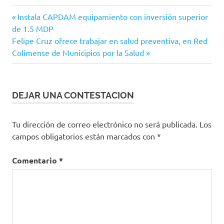
Tecomán
Navegación
Entrada
Instala CAPDAM equipamiento con inversión superior
anterior:
de 1.5 MDP
de
Siguiente
Felipe Cruz ofrece trabajar en salud preventiva, en Red
entradas
entrada:
Colimense de Municipios por la Salud
DEJAR UNA CONTESTACION
Tu dirección de correo electrónico no será publicada.
Los
campos obligatorios están marcados con
*
Comentario
*