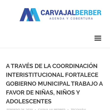
Saltar
al
contenido
Agenda
Carvajal
y
Cobertura
Berber
A TRAVÉS DE LA COORDINACIÓN
INTERISTITUCIONAL FORTALECE
GOBIERNO MUNICIPAL TRABAJO A
FAVOR DE NIÑAS, NIÑOS Y
ADOLESCENTES
FEBRERO 26, 2020
CARVAJALBERBER
TECOMÁN