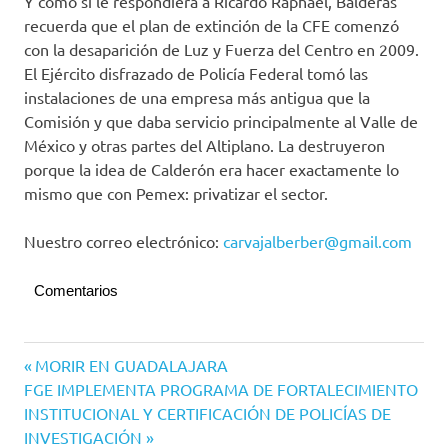
Y como si le respondiera a Ricardo Raphael, Balderas
recuerda que el plan de extinción de la CFE comenzó
con la desaparición de Luz y Fuerza del Centro en 2009.
El Ejército disfrazado de Policía Federal tomó las
instalaciones de una empresa más antigua que la
Comisión y que daba servicio principalmente al Valle de
México y otras partes del Altiplano. La destruyeron
porque la idea de Calderón era hacer exactamente lo
mismo que con Pemex: privatizar el sector.
Nuestro correo electrónico:
carvajalberber@gmail.com
Comentarios
Navegación
Entrada
MORIR EN GUADALAJARA
Siguiente
anterior:
FGE IMPLEMENTA PROGRAMA DE FORTALECIMIENTO
de
entrada:
INSTITUCIONAL Y CERTIFICACIÓN DE POLICÍAS DE
entradas
INVESTIGACIÓN