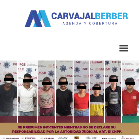
Saltar
al
contenido
Agenda
Carvajal
y
Cobertura
Berber