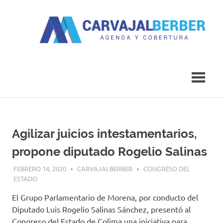
Saltar
al
contenido
Agenda
Carvajal
y
Cobertura
Berber
Agilizar juicios intestamentarios,
propone diputado Rogelio Salinas
FEBRERO 14, 2020
CARVAJALBERBER
CONGRESO DEL
ESTADO
El Grupo Parlamentario de Morena, por conducto del
Diputado Luis Rogelio Salinas Sánchez, presentó al
Congreso del Estado de Colima una iniciativa para