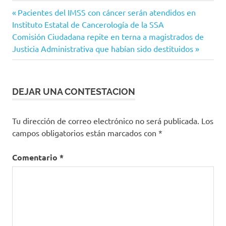
Congreso
Navegación
Entrada
Pacientes del IMSS con cáncer serán atendidos en
del
anterior:
Instituto Estatal de Cancerología de la SSA
Estado
de
Siguiente
Comisión Ciudadana repite en terna a magistrados de
entradas
entrada:
Justicia Administrativa que habían sido destituidos
DEJAR UNA CONTESTACION
Tu dirección de correo electrónico no será publicada.
Los
campos obligatorios están marcados con
*
Comentario
*