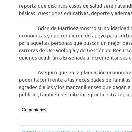
reporta que distintos casos de salud serán atend
básicas, cuestiones educativas, deporte y además 
Griselda Martínez mostró su solidaridad para
económicas y que requieren de apoyo para sortear
para aquellas personas que buscan un mejor desa
carreras de Oceanología y de Gestión de Recurso
quienes acudirán a Ensenada a incrementar sus c
Aseguró que en la planeación económica se 
poder hacer frente a las necesidades de familias
agradeció a las y los manzanillenses que pagan 
públicas, también permite integrar la estrategia p
Comentarios
Entrada
INDIRA ENTREGÓ DOS SILLAS DE RUEDAS, EN CO