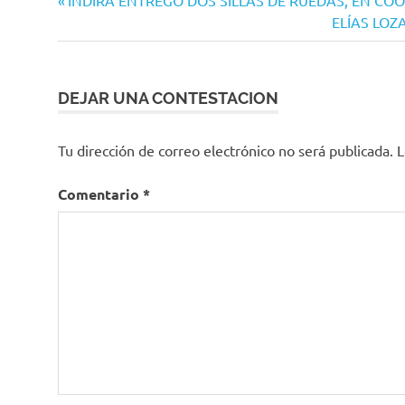
Navegación
anterior:
Siguiente
ELÍAS LO
de
entrada:
entradas
DEJAR UNA CONTESTACION
Tu dirección de correo electrónico no será publicada.
L
Comentario
*