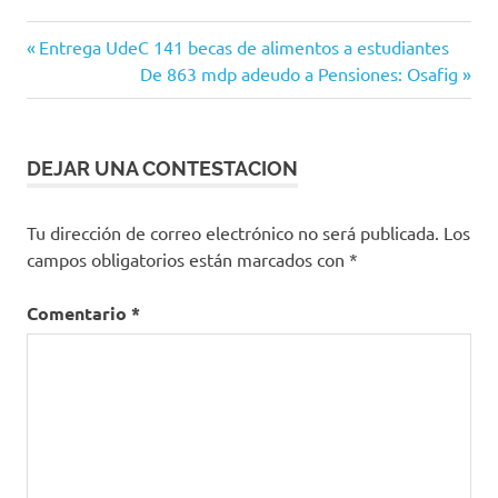
Opinión
Navegación
Entrada
Entrega UdeC 141 becas de alimentos a estudiantes
anterior:
Siguiente
De 863 mdp adeudo a Pensiones: Osafig
de
entrada:
entradas
DEJAR UNA CONTESTACION
Tu dirección de correo electrónico no será publicada.
Los
campos obligatorios están marcados con
*
Comentario
*