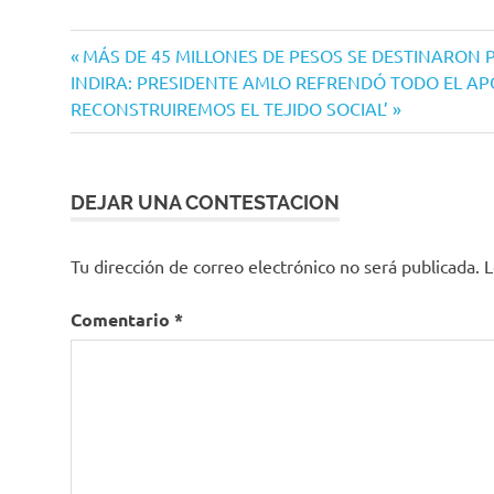
Navegación
Entrada
MÁS DE 45 MILLONES DE PESOS SE DESTINARON 
Siguiente
anterior:
INDIRA: PRESIDENTE AMLO REFRENDÓ TODO EL APO
de
entrada:
RECONSTRUIREMOS EL TEJIDO SOCIAL’
entradas
DEJAR UNA CONTESTACION
Tu dirección de correo electrónico no será publicada.
L
Comentario
*