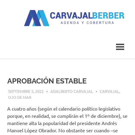
Saltar
al
contenido
Agenda
Carvajal
y
Cobertura
Berber
APROBACIÓN ESTABLE
SEPTIEMBRE 5, 2022
ADALBERTO CARVAJAL
CARVAJAL
,
OJO DE MAR
A cuatro años (según el calendario político legislativo
porque, en realidad, se cumplirán el 1º de diciembre), se
mantiene alta la popularidad del presidente Andrés
Manuel López Obrador. No obstante ser cuando –se