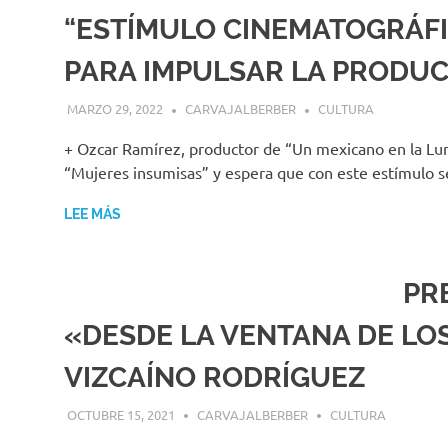
“ESTÍMULO CINEMATOGRÁFI
PARA IMPULSAR LA PRODUC
MARZO 29, 2022
CARVAJALBERBER
CULTURA
+ Ozcar Ramírez, productor de “Un mexicano en la Luna
“Mujeres insumisas” y espera que con este estímulo 
LEE MÁS
PR
«DESDE LA VENTANA DE LO
VIZCAÍNO RODRÍGUEZ
OCTUBRE 15, 2021
CARVAJALBERBER
CULTURA