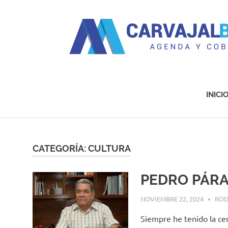
Agenda
y
Cobertura
INICI
Saltar
al
contenido
CATEGORÍA:
CULTURA
PEDRO PÁR
NOVIEMBRE 22, 2024
ROD
Siempre he tenido la ce