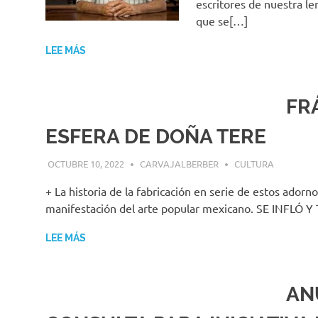
escritores de nuestra le
que se[…]
LEE MÁS
FR
ESFERA DE DOÑA TERE
OCTUBRE 10, 2022
CARVAJALBERBER
CULTURA
+ La historia de la fabricación en serie de estos adorn
manifestación del arte popular mexicano. SE INFL
LEE MÁS
AN