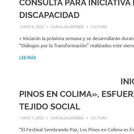
CONSULTA PARA INICIATIVA
DISCAPACIDAD
MAYO 6, 2022
CARVAJALBERBER
CULTURA
+ Iniciarán la próxima semana y se desarrollarán durant
“Diálogos por la Transformación” realizados este vier
LEE MÁS
IN
PINOS EN COLIMA», ESFUE
TEJIDO SOCIAL
MAYO 1, 2022
CARVAJALBERBER
CULTURA
“El Festival Sembrando Paz, Los Pinos en Colima es f