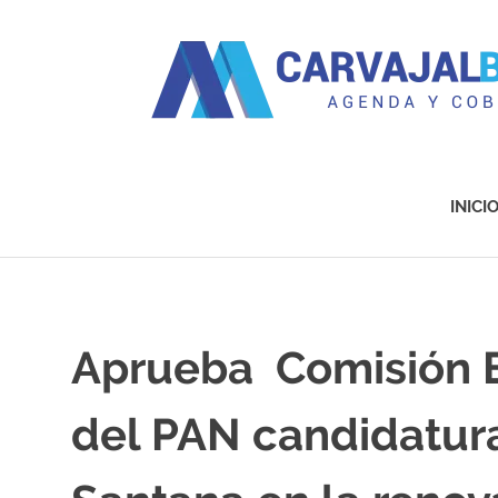
Agenda
y
Cobertura
INICI
Saltar
al
contenido
Aprueba Comisión E
del PAN candidatur