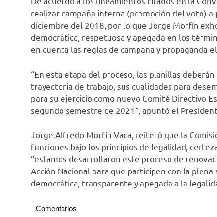
De acuerdo a los lineamientos citados en la Convo
realizar campaña interna (promoción del voto) a p
diciembre del 2018, por lo que Jorge Morfín exh
democrática, respetuosa y apegada en los térmi
en cuenta las reglas de campaña y propaganda el
“En esta etapa del proceso, las planillas deberán
trayectoria de trabajo, sus cualidades para dese
para su ejercicio como nuevo Comité Directivo Es
segundo semestre de 2021”, apuntó el Presidente
Jorge Alfredo Morfín Vaca, reiteró que la Comisi
funciones bajo los principios de legalidad, certez
“estamos desarrollaron este proceso de renovaci
Acción Nacional para que participen con la plena 
democrática, transparente y apegada a la legalidad
Comentarios