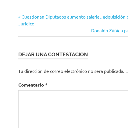
PAN
Navegación
Entrada
Cuestionan Diputados aumento salarial, adquisición d
Estatal
anterior:
Jurídico
de
Siguiente
Donaldo Zúñiga pr
entradas
entrada:
DEJAR UNA CONTESTACION
Tu dirección de correo electrónico no será publicada.
L
Comentario
*