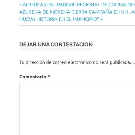
Navegación
Entrada
ALBERCAS DEL PARQUE REGIONAL DE COLIMA N
Siguiente
anterior:
AZUCENA DE MORENA CIERRA CAMPAÑA EN UN JAR
de
entrada:
NUEVA HISTORIA EN EL MUNICIPIO”
entradas
DEJAR UNA CONTESTACION
Tu dirección de correo electrónico no será publicada.
L
Comentario
*