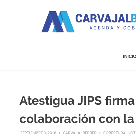
Agenda
y
Cobertura
INICI
Saltar
al
contenido
Atestigua JIPS firm
colaboración con l
SEPTIEMBRE 9, 2018
CARVAJALBERBER
COBERTURA
,
NOT