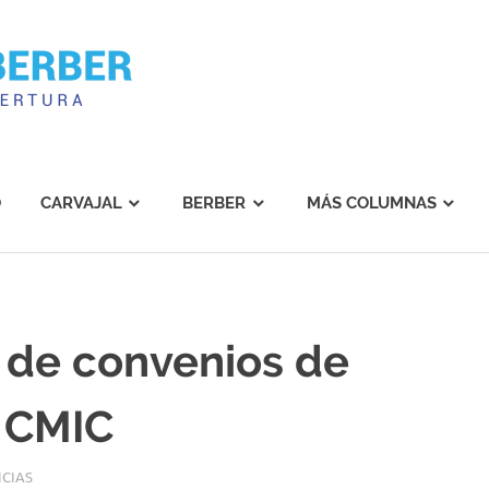
Carvajal
Berber
O
CARVAJAL
BERBER
MÁS COLUMNAS
a de convenios de
a CMIC
ICIAS