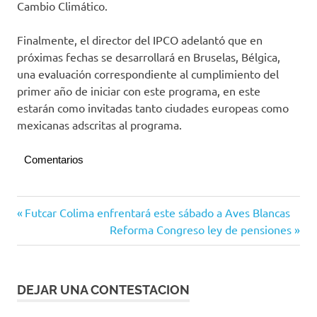
Cambio Climático.
Finalmente, el director del IPCO adelantó que en
próximas fechas se desarrollará en Bruselas, Bélgica,
una evaluación correspondiente al cumplimiento del
primer año de iniciar con este programa, en este
estarán como invitadas tanto ciudades europeas como
mexicanas adscritas al programa.
Comentarios
Navegación
Entrada
Futcar Colima enfrentará este sábado a Aves Blancas
anterior:
Siguiente
Reforma Congreso ley de pensiones
de
entrada:
entradas
DEJAR UNA CONTESTACION