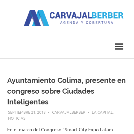
Saltar
al
contenido
Agenda
Carvajal
y
Cobertura
Berber
Ayuntamiento Colima, presente en
congreso sobre Ciudades
Inteligentes
SEPTIEMBRE 21, 2018
CARVAJALBERBER
LA CAPITAL
,
NOTICIAS
En el marco del Congreso “Smart City Expo Latam