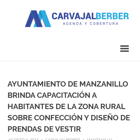
Saltar
al
contenido
Agenda
Carvajal
y
Cobertura
Berber
AYUNTAMIENTO DE MANZANILLO
BRINDA CAPACITACIÓN A
HABITANTES DE LA ZONA RURAL
SOBRE CONFECCIÓN Y DISEÑO DE
PRENDAS DE VESTIR
AGOSTO 4, 2022
CARVAJALBERBER
MANZANILLO