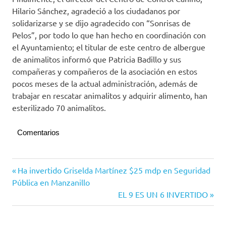
Hilario Sánchez, agradeció a los ciudadanos por
solidarizarse y se dijo agradecido con “Sonrisas de
Pelos”, por todo lo que han hecho en coordinación con
el Ayuntamiento; el titular de este centro de albergue
de animalitos informó que Patricia Badillo y sus
compañeras y compañeros de la asociación en estos
pocos meses de la actual administración, además de
trabajar en rescatar animalitos y adquirir alimento, han
esterilizado 70 animalitos.
Comentarios
Villa de
Navegación
Entrada
Ha invertido Griselda Martínez $25 mdp en Seguridad
Álvarez
anterior:
Pública en Manzanillo
de
Siguiente
EL 9 ES UN 6 INVERTIDO
entradas
entrada: