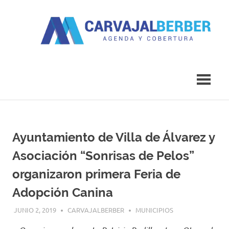
Saltar
al
contenido
Agenda
Carvajal
y
Cobertura
Berber
Ayuntamiento de Villa de Álvarez y
Asociación “Sonrisas de Pelos”
organizaron primera Feria de
Adopción Canina
JUNIO 2, 2019
CARVAJALBERBER
MUNICIPIOS