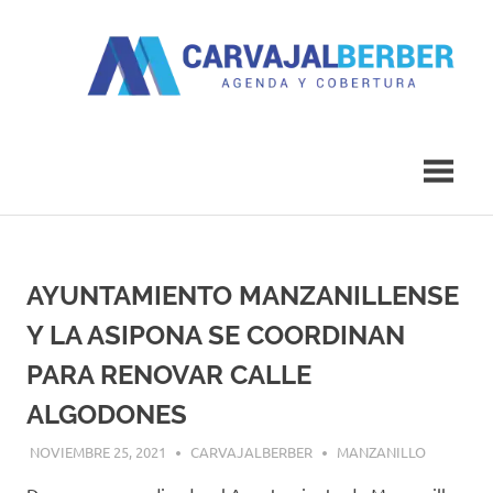
Saltar
al
contenido
Agenda
Carvajal
y
Cobertura
Berber
AYUNTAMIENTO MANZANILLENSE
Y LA ASIPONA SE COORDINAN
PARA RENOVAR CALLE
ALGODONES
NOVIEMBRE 25, 2021
CARVAJALBERBER
MANZANILLO