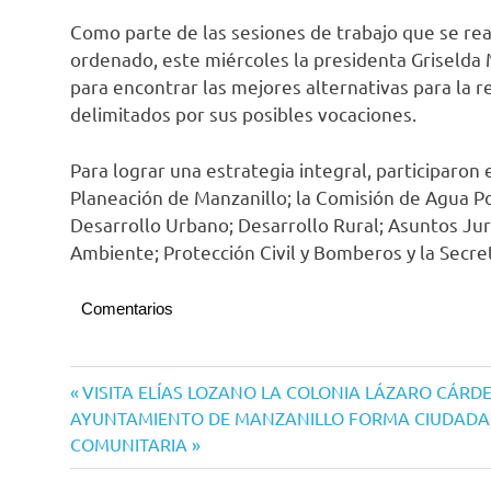
Como parte de las sesiones de trabajo que se re
ordenado, este miércoles la presidenta Griselda 
para encontrar las mejores alternativas para la r
delimitados por sus posibles vocaciones.
Para lograr una estrategia integral, participaron e
Planeación de Manzanillo; la Comisión de Agua Pot
Desarrollo Urbano; Desarrollo Rural; Asuntos Jur
Ambiente; Protección Civil y Bomberos y la Secret
Comentarios
Navegación
Entrada
VISITA ELÍAS LOZANO LA COLONIA LÁZARO CÁRDE
Siguiente
anterior:
AYUNTAMIENTO DE MANZANILLO FORMA CIUDADAN
de
entrada:
COMUNITARIA
entradas