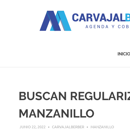
Agenda
y
Cobertura
INICI
Saltar
al
contenido
BUSCAN REGULARI
MANZANILLO
JUNIO 22, 2022
CARVAJALBERBER
MANZANILLO