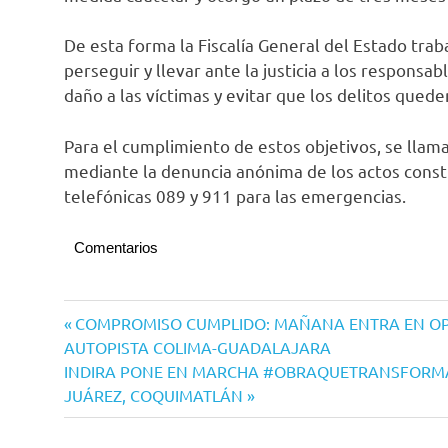
De esta forma la Fiscalía General del Estado trab
perseguir y llevar ante la justicia a los responsab
daño a las víctimas y evitar que los delitos qued
Para el cumplimiento de estos objetivos, se llama 
mediante la denuncia anónima de los actos constit
telefónicas 089 y 911 para las emergencias.
Comentarios
Navegación
Entrada
COMPROMISO CUMPLIDO: MAÑANA ENTRA EN OP
anterior:
AUTOPISTA COLIMA-GUADALAJARA
de
Siguiente
INDIRA PONE EN MARCHA #OBRAQUETRANSFORMA 
entradas
entrada:
JUÁREZ, COQUIMATLÁN