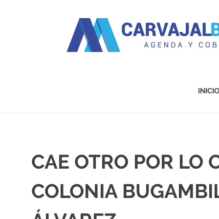
Agenda
y
Cobertura
INICI
Saltar
al
contenido
CAE OTRO POR LO 
COLONIA BUGAMBILI