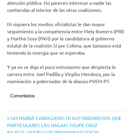
atención pública. No parecen interesar a nadie las
contiendas al interior de las otras coaliciones.
Ni siquiera los medios oficialistas le dan mayor
seguimiento a la competencia entre Mely Romero (PRI)
y Martha Sosa (PAN) por la candidatura al gobierno
estatal de la coalición Sí por Colima, que tampoco está
teniendo la sinergia que se esperaba.
Y ya no se diga el poco entusiasmo que despierta la
carrera entre Joel Padilla y Virgilio Mendoza, por la
nominación a gobernador de la alianza PVEM-PT.
Comentarios
Campo
Navegación
Entrada
NO HABRÁ CABALGATAS NI AUTORIZAREMOS QUE
Cuatro
anterior:
PARTICULARES LAS HAGAN: FELIPE CRUZ
}
de
Siguiente
BAJO EL MODELO DE PROXIMIDAD SOCIAL,