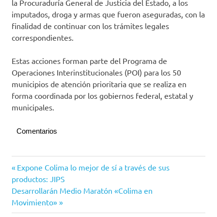
la Procuraduría General de Justicia del Estado, a los
imputados, droga y armas que fueron aseguradas, con la
finalidad de continuar con los trámites legales
correspondientes.
Estas acciones forman parte del Programa de
Operaciones Interinstitucionales (POI) para los 50
municipios de atención prioritaria que se realiza en
forma coordinada por los gobiernos federal, estatal y
municipales.
Comentarios
Navegación
Entrada
Expone Colima lo mejor de sí a través de sus
anterior:
productos: JIPS
de
Siguiente
Desarrollarán Medio Maratón «Colima en
entradas
entrada:
Movimiento»