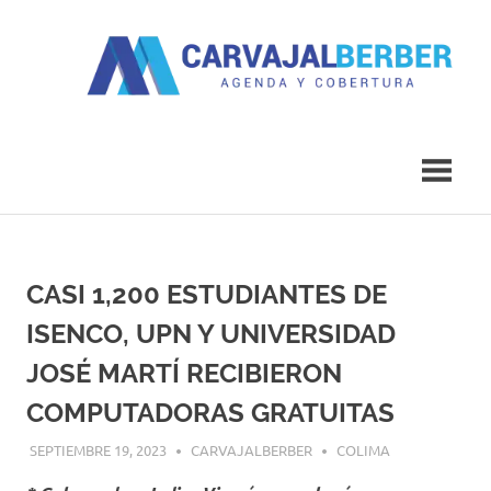
Saltar
al
contenido
Agenda
Carvajal
y
Cobertura
Berber
CASI 1,200 ESTUDIANTES DE
ISENCO, UPN Y UNIVERSIDAD
JOSÉ MARTÍ RECIBIERON
COMPUTADORAS GRATUITAS
SEPTIEMBRE 19, 2023
CARVAJALBERBER
COLIMA