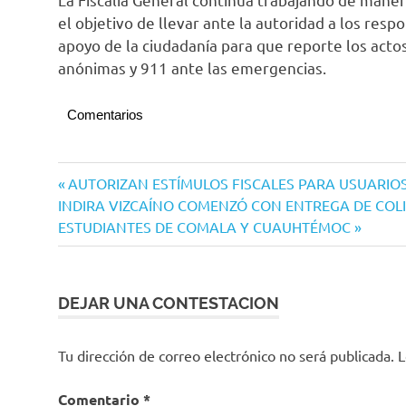
el objetivo de llevar ante la autoridad a los respo
apoyo de la ciudadanía para que reporte los actos 
anónimas y 911 ante las emergencias.
Comentarios
Navegación
Entrada
AUTORIZAN ESTÍMULOS FISCALES PARA USUARIO
Siguiente
anterior:
INDIRA VIZCAÍNO COMENZÓ CON ENTREGA DE COLI
de
entrada:
ESTUDIANTES DE COMALA Y CUAUHTÉMOC
entradas
DEJAR UNA CONTESTACION
Tu dirección de correo electrónico no será publicada.
L
Comentario
*