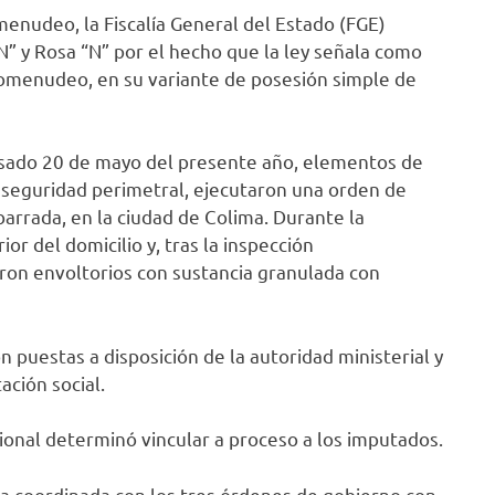
omenudeo, la Fiscalía General del Estado (FGE)
N” y Rosa “N” por el hecho que la ley señala como
rcomenudeo, en su variante de posesión simple de
pasado 20 de mayo del presente año, elementos de
e seguridad perimetral, ejecutaron una orden de
barrada, en la ciudad de Colima. Durante la
ior del domicilio y, tras la inspección
ron envoltorios con sustancia granulada con
puestas a disposición de la autoridad ministerial y
ción social.
cional determinó vincular a proceso a los imputados.
ra coordinada con los tres órdenes de gobierno con