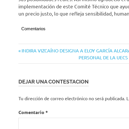
implementación de este Comité Técnico que ayuda
un precio justo, lo que refleja sensibilidad, humani
Comentarios
Navegación
Entrada
INDIRA VIZCAÍNO DESIGNA A ELOY GARCÍA ALCA
anterior:
Siguiente
PERSONAL DE LA UECS
de
entrada:
entradas
DEJAR UNA CONTESTACION
Tu dirección de correo electrónico no será publicada.
L
Comentario
*