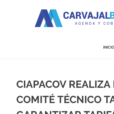
Agenda
y
Cobertura
INICI
Saltar
al
contenido
CIAPACOV REALIZA
COMITÉ TÉCNICO T