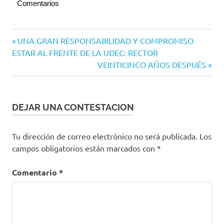
Comentarios
Congreso
Navegación
Entrada
UNA GRAN RESPONSABILIDAD Y COMPROMISO
del
anterior:
ESTAR AL FRENTE DE LA UDEC: RECTOR
Estado
de
Siguiente
VEINTICINCO AÑOS DESPUÉS
entradas
entrada:
DEJAR UNA CONTESTACION
Tu dirección de correo electrónico no será publicada.
Los
campos obligatorios están marcados con
*
Comentario
*