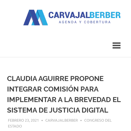
Saltar
al
contenido
Agenda
Carvajal
y
Cobertura
Berber
CLAUDIA AGUIRRE PROPONE
INTEGRAR COMISIÓN PARA
IMPLEMENTAR A LA BREVEDAD EL
SISTEMA DE JUSTICIA DIGITAL
FEBRERO 23, 2021
CARVAJALBERBER
CONGRESO DEL
ESTADO