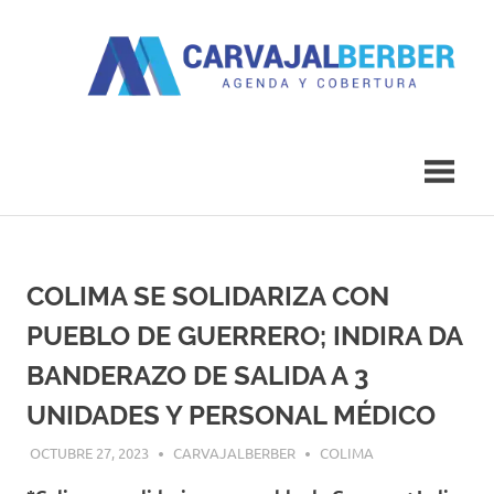
Saltar
al
contenido
Agenda
Carvajal
y
Cobertura
Berber
COLIMA SE SOLIDARIZA CON
PUEBLO DE GUERRERO; INDIRA DA
BANDERAZO DE SALIDA A 3
UNIDADES Y PERSONAL MÉDICO
OCTUBRE 27, 2023
CARVAJALBERBER
COLIMA