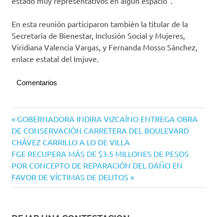
estado muy representativos en algún espacio”.
En esta reunión participaron también la titular de la
Secretaría de Bienestar, Inclusión Social y Mujeres,
Viridiana Valencia Vargas, y Fernanda Mosso Sánchez,
enlace estatal del Imjuve.
Comentarios
Navegación
Entrada
GOBERNADORA INDIRA VIZCAÍNO ENTREGA OBRA
anterior:
DE CONSERVACIÓN CARRETERA DEL BOULEVARD
de
CHÁVEZ CARRILLO A LO DE VILLA
entradas
Siguiente
FGE RECUPERA MÁS DE $3.5 MILLONES DE PESOS
entrada:
POR CONCEPTO DE REPARACIÓN DEL DAÑO EN
FAVOR DE VÍCTIMAS DE DELITOS