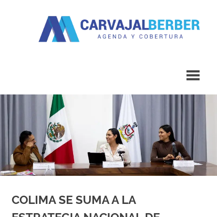
Saltar
al
contenido
Agenda
Carvajal
y
Cobertura
Berber
COLIMA SE SUMA A LA