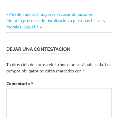
Navegación
Entrada
Pueden adultos mayores revocar donaciones
Siguiente
anterior:
Mejoran procesos de fiscalización a personas físicas y
de
entrada:
morales: Seplafin
entradas
DEJAR UNA CONTESTACION
Tu dirección de correo electrónico no será publicada.
Los
campos obligatorios están marcados con
*
Comentario
*