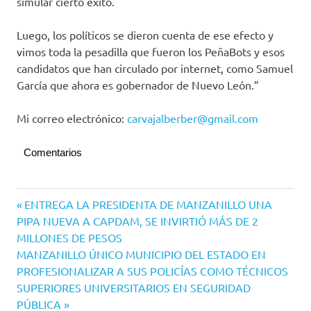
simular cierto éxito.
Luego, los políticos se dieron cuenta de ese efecto y
vimos toda la pesadilla que fueron los PeñaBots y esos
candidatos que han circulado por internet, como Samuel
García que ahora es gobernador de Nuevo León.”
Mi correo electrónico:
carvajalberber@gmail.com
Comentarios
Navegación
Entrada
ENTREGA LA PRESIDENTA DE MANZANILLO UNA
anterior:
PIPA NUEVA A CAPDAM, SE INVIRTIÓ MÁS DE 2
de
MILLONES DE PESOS
entradas
Siguiente
MANZANILLO ÚNICO MUNICIPIO DEL ESTADO EN
entrada:
PROFESIONALIZAR A SUS POLICÍAS COMO TÉCNICOS
SUPERIORES UNIVERSITARIOS EN SEGURIDAD
PÚBLICA