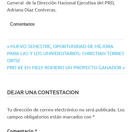
General de la Dirección Nacional Ejecutiva del PRD,
Adriana Díaz Contreras.
Comentarios
PRIANRD
Navegación
Entrada
NUEVO SEMESTRE, OPORTUNIDAD DE MEJORA
anterior:
PARA LAS Y LOS UNIVERSITARIOS: CHRISTIAN TORRES
de
ORTIZ
entradas
Siguiente
PRD VE EN MELY ROMERO UN PROYECTO GANADOR
entrada:
DEJAR UNA CONTESTACION
Tu dirección de correo electrónico no será publicada.
Los
campos obligatorios están marcados con
*
Comentario
*