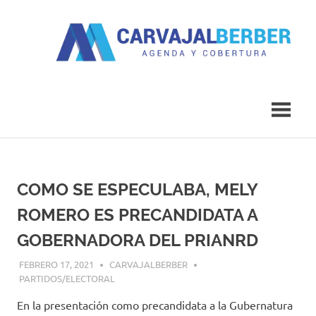
Saltar
al
contenido
Agenda
Carvajal
y
Cobertura
Berber
COMO SE ESPECULABA, MELY
ROMERO ES PRECANDIDATA A
GOBERNADORA DEL PRIANRD
FEBRERO 17, 2021
CARVAJALBERBER
PARTIDOS/ELECTORAL
En la presentación como precandidata a la Gubernatura