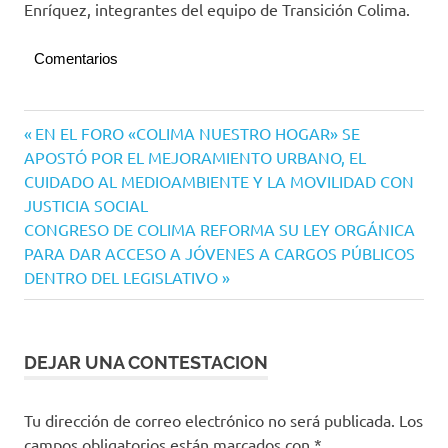
Enríquez, integrantes del equipo de Transición Colima.
Comentarios
Navegación
Entrada
EN EL FORO «COLIMA NUESTRO HOGAR» SE
anterior:
APOSTÓ POR EL MEJORAMIENTO URBANO, EL
de
CUIDADO AL MEDIOAMBIENTE Y LA MOVILIDAD CON
entradas
JUSTICIA SOCIAL
Siguiente
CONGRESO DE COLIMA REFORMA SU LEY ORGÁNICA
entrada:
PARA DAR ACCESO A JÓVENES A CARGOS PÚBLICOS
DENTRO DEL LEGISLATIVO
DEJAR UNA CONTESTACION
Tu dirección de correo electrónico no será publicada.
Los
campos obligatorios están marcados con
*