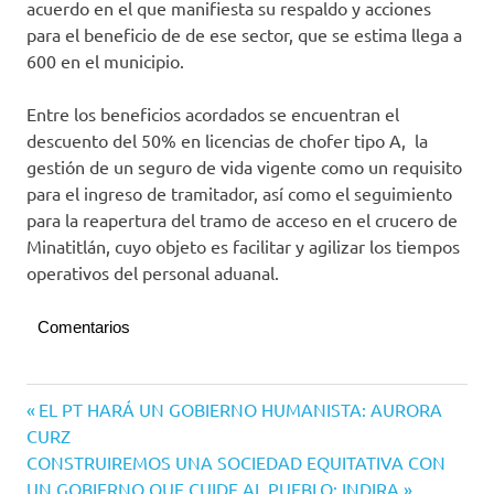
acuerdo en el que manifiesta su respaldo y acciones
para el beneficio de de ese sector, que se estima llega a
600 en el municipio.
Entre los beneficios acordados se encuentran el
descuento del 50% en licencias de chofer tipo A, la
gestión de un seguro de vida vigente como un requisito
para el ingreso de tramitador, así como el seguimiento
para la reapertura del tramo de acceso en el crucero de
Minatitlán, cuyo objeto es facilitar y agilizar los tiempos
operativos del personal aduanal.
Comentarios
Elecciones
Navegación
Entrada
EL PT HARÁ UN GOBIERNO HUMANISTA: AURORA
2021
anterior:
CURZ
de
PRIANRD
Siguiente
CONSTRUIREMOS UNA SOCIEDAD EQUITATIVA CON
entradas
entrada:
UN GOBIERNO QUE CUIDE AL PUEBLO: INDIRA