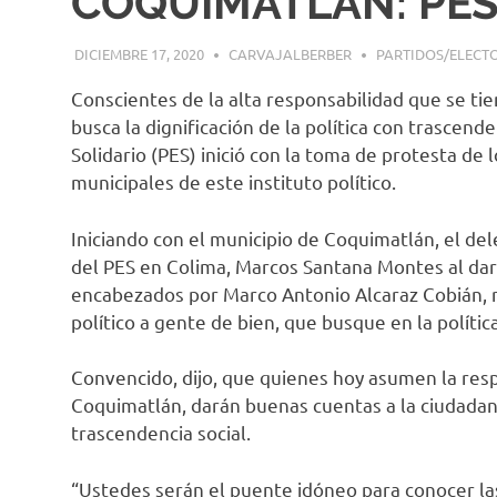
COQUIMATLÁN: PE
DICIEMBRE 17, 2020
CARVAJALBERBER
PARTIDOS/ELECT
Conscientes de la alta responsabilidad que se ti
busca la dignificación de la política con trascend
Solidario (PES) inició con la toma de protesta de 
municipales de este instituto político.
Iniciando con el municipio de Coquimatlán, el de
del PES en Colima, Marcos Santana Montes al dar 
encabezados por Marco Antonio Alcaraz Cobián, re
político a gente de bien, que busque en la polític
Convencido, dijo, que quienes hoy asumen la resp
Coquimatlán, darán buenas cuentas a la ciudadanía
trascendencia social.
“Ustedes serán el puente idóneo para conocer la