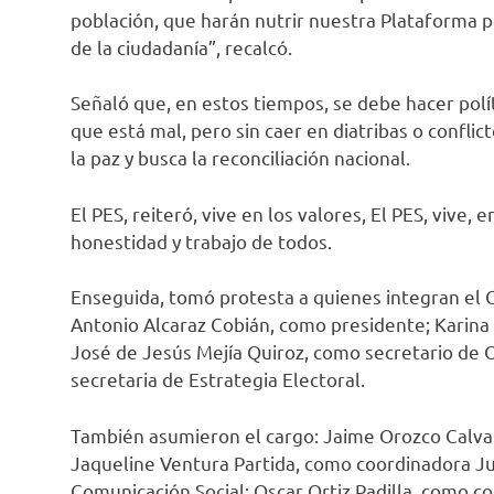
población, que harán nutrir nuestra Plataforma po
de la ciudadanía”, recalcó.
Señaló que, en estos tiempos, se debe hacer polít
que está mal, pero sin caer en diatribas o confl
la paz y busca la reconciliación nacional.
El PES, reiteró, vive en los valores, El PES, vive, 
honestidad y trabajo de todos.
Enseguida, tomó protesta a quienes integran el 
Antonio Alcaraz Cobián, como presidente; Karina 
José de Jesús Mejía Quiroz, como secretario de O
secretaria de Estrategia Electoral.
También asumieron el cargo: Jaime Orozco Calvar
Jaqueline Ventura Partida, como coordinadora Ju
Comunicación Social; Oscar Ortiz Padilla, como c