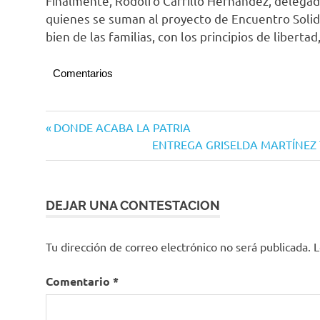
Finalmente, Rodolfo Carrillo Hernández, delegad
quienes se suman al proyecto de Encuentro Solida
bien de las familias, con los principios de libertad
Comentarios
Colima
Navegación
Entrada
DONDE ACABA LA PATRIA
PES
anterior:
Siguiente
ENTREGA GRISELDA MARTÍNEZ 
de
entrada:
entradas
DEJAR UNA CONTESTACION
Tu dirección de correo electrónico no será publicada.
L
Comentario
*