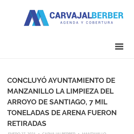
Saltar
al
contenido
Agenda
Carvajal
y
Cobertura
Berber
CONCLUYÓ AYUNTAMIENTO DE
MANZANILLO LA LIMPIEZA DEL
ARROYO DE SANTIAGO, 7 MIL
TONELADAS DE ARENA FUERON
RETIRADAS
ENERO 27, 2021
CARVAJALBERBER
MANZANILLO