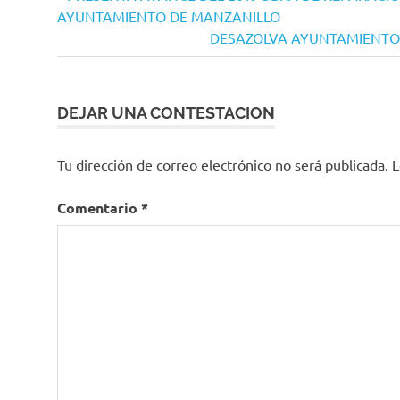
del
anterior:
AYUNTAMIENTO DE MANZANILLO
Estado
de
Siguiente
DESAZOLVA AYUNTAMIENTO 
entradas
entrada:
DEJAR UNA CONTESTACION
Tu dirección de correo electrónico no será publicada.
L
Comentario
*