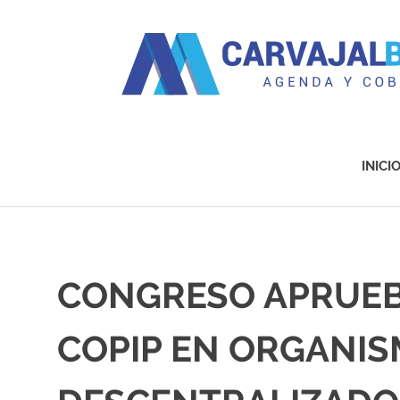
Agenda
y
Cobertura
INICI
Saltar
al
contenido
CONGRESO APRUEB
COPIP EN ORGANIS