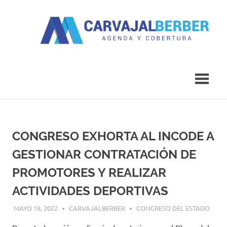
Saltar
al
contenido
Agenda
Carvajal
y
Cobertura
Berber
CONGRESO EXHORTA AL INCODE A
GESTIONAR CONTRATACIÓN DE
PROMOTORES Y REALIZAR
ACTIVIDADES DEPORTIVAS
MAYO 18, 2022
CARVAJALBERBER
CONGRESO DEL ESTADO