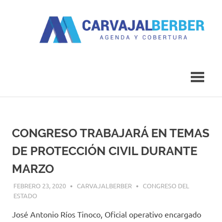
Saltar
al
contenido
Agenda
Carvajal
y
Cobertura
Berber
CONGRESO TRABAJARÁ EN TEMAS
DE PROTECCIÓN CIVIL DURANTE
MARZO
FEBRERO 23, 2020
CARVAJALBERBER
CONGRESO DEL
ESTADO
José Antonio Ríos Tinoco, Oficial operativo encargado