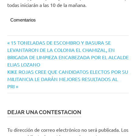
todas iniciarán a las 10 de la mañana.
Comentarios
Congreso
Navegación
Entrada
15 TONELADAS DE ESCOMBRO Y BASURA SE
del
anterior:
LEVANTARON DE LA COLONIA EL CHAMIZAL, EN
Estado
de
BRIGADA DE LIMPIEZA ENCABEZADA POR EL ALCALDE
entradas
ELIAS LOZANO
Siguiente
KIKE ROJAS CREE QUE CANDIDATOS ELECTOS POR SU
entrada:
MILITANCIA LE DARÁN MEJORES RESULTADOS AL
PRI
DEJAR UNA CONTESTACION
Tu dirección de correo electrónico no será publicada.
Los