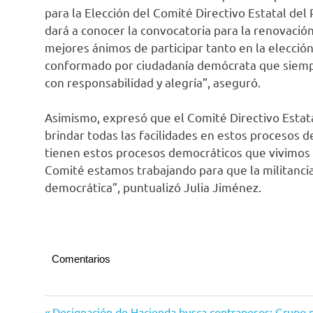
para la Elección del Comité Directivo Estatal del
dará a conocer la convocatoria para la renovación d
mejores ánimos de participar tanto en la elección
conformado por ciudadanía demócrata que siempr
con responsabilidad y alegría”, aseguró.
Asimismo, expresó que el Comité Directivo Estata
brindar todas las facilidades en estos procesos 
tienen estos procesos democráticos que vivimos a
Comité estamos trabajando para que la militancia
democrática”, puntualizó Julia Jiménez.
Comentarios
PAN
Entrada
Designación de Hacienda busca contrapesos: Grup