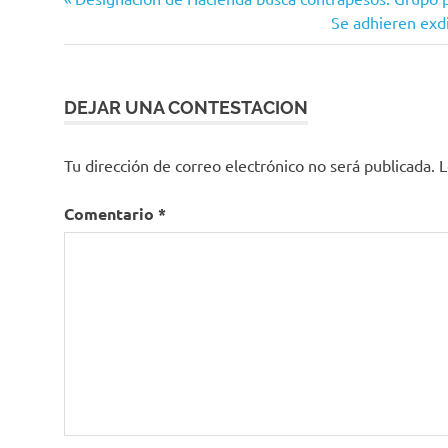
Navegación
Estatal
anterior:
Siguiente
Se adhieren exdi
de
entrada:
entradas
DEJAR UNA CONTESTACION
Tu dirección de correo electrónico no será publicada.
L
Comentario
*