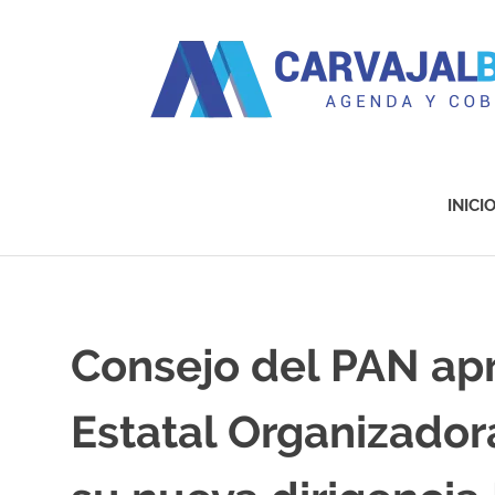
Agenda
y
Cobertura
INICI
Saltar
al
contenido
Consejo del PAN ap
Estatal Organizador