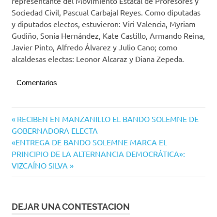
representante del Movimiento Estatal de Profesores y
Sociedad Civil, Pascual Carbajal Reyes. Como diputadas
y diputados electos, estuvieron: Viri Valencia, Myriam
Gudiño, Sonia Hernández, Kate Castillo, Armando Reina,
Javier Pinto, Alfredo Álvarez y Julio Cano; como
alcaldesas electas: Leonor Alcaraz y Diana Zepeda.
Comentarios
Colima
Navegación
Entrada
RECIBEN EN MANZANILLO EL BANDO SOLEMNE DE
anterior:
GOBERNADORA ELECTA
de
Siguiente
«ENTREGA DE BANDO SOLEMNE MARCA EL
entradas
entrada:
PRINCIPIO DE LA ALTERNANCIA DEMOCRÁTICA»:
VIZCAÍNO SILVA
DEJAR UNA CONTESTACION