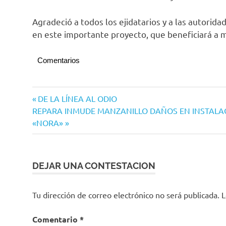
Agradeció a todos los ejidatarios y a las autorida
en este importante proyecto, que beneficiará a mi
Comentarios
Manzanillo
Navegación
Entrada
DE LA LÍNEA AL ODIO
Siguiente
anterior:
REPARA INMUDE MANZANILLO DAÑOS EN INSTALA
de
entrada:
«NORA»
entradas
DEJAR UNA CONTESTACION
Tu dirección de correo electrónico no será publicada.
L
Comentario
*