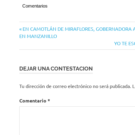
Comentarios
Navegación
Entrada
EN CAMOTLÁN DE MIRAFLORES, GOBERNADORA A
anterior:
EN MANZANILLO
de
Siguiente
YO TE E
entradas
entrada:
DEJAR UNA CONTESTACION
Tu dirección de correo electrónico no será publicada.
L
Comentario
*