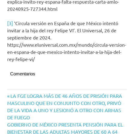
explica-invito-rey-espana-falta-respuesta-carta-amlo-
20240925-727344.html
[3]
‘Circula versión en España de que México intentó
invitar a la hija del rey Felipe VI’. El Universal, 26 de
septiembre de 2024.
https://www.eluniversal.com.mx/mundo/circula-version-
en-espana-de-que-mexico-intento-invitar-a-la-hija-del-
rey-felipe-vi/
Comentarios
Navegación
Entrada
LA FGE LOGRA MÁS DE 46 AÑOS DE PRISIÓN PARA
anterior:
MASCULINO QUE EN CONJUNTO CON OTRO, PRIVÓ
de
DE LA VIDA A UNO Y LESIONÓ A OTRO CON ARMAS
entradas
DE FUEGO
Siguiente
GOBIERNO DE MÉXICO PRESENTA PENSIÓN PARA EL
entrada:
BIENESTAR DE LAS ADULTAS MAYORES DE 60 A 64