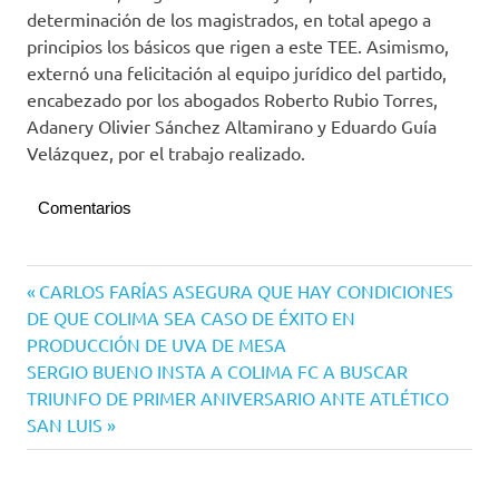
determinación de los magistrados, en total apego a
principios los básicos que rigen a este TEE. Asimismo,
externó una felicitación al equipo jurídico del partido,
encabezado por los abogados Roberto Rubio Torres,
Adanery Olivier Sánchez Altamirano y Eduardo Guía
Velázquez, por el trabajo realizado.
Comentarios
Elecciones
Navegación
Entrada
CARLOS FARÍAS ASEGURA QUE HAY CONDICIONES
2021
anterior:
DE QUE COLIMA SEA CASO DE ÉXITO EN
de
Morena
PRODUCCIÓN DE UVA DE MESA
entradas
Siguiente
SERGIO BUENO INSTA A COLIMA FC A BUSCAR
entrada:
TRIUNFO DE PRIMER ANIVERSARIO ANTE ATLÉTICO
SAN LUIS