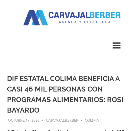
Saltar
al
contenido
Agenda
Carvajal
y
Cobertura
Berber
DIF ESTATAL COLIMA BENEFICIA A
CASI 46 MIL PERSONAS CON
PROGRAMAS ALIMENTARIOS: ROSI
BAYARDO
OCTUBRE 17, 2023
CARVAJALBERBER
COLIMA