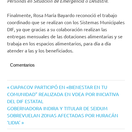
Personas en Situación de Emergencia o Desastre
.
Finalmente, Rosa María Bayardo reconoció el trabajo
coordinado que se realizan con los Sistemas Municipales
DIF, ya que gracias a su colaboración realizan las
entregas mensuales de las dotaciones alimentarias y se
trabaja en los espacios alimentarios, para día a día
atender a las y los beneficiados.
Comentarios
Navegación
Entrada
CIAPACOV PARTICIPÓ EN «BIENESTAR EN TU
anterior:
COMUNIDAD” REALIZADA EN VDEA POR INICIATIVA
de
DEL DIF ESTATAL
entradas
Siguiente
GOBERNADORA INDIRA Y TITULAR DE SEIDUM
entrada:
SOBREVUELAN ZONAS AFECTADAS POR HURACÁN
‘LIDIA’