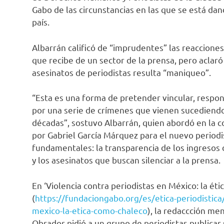
Gabo de las circunstancias en las que se está dan
país.
Albarrán calificó de “imprudentes” las reaccione
que recibe de un sector de la prensa, pero aclaró
asesinatos de periodistas resulta “maniqueo”.
“Esta es una forma de pretender vincular, respons
por una serie de crímenes que vienen sucediend
décadas”, sostuvo Albarrán, quien abordó en la c
por Gabriel García Márquez para el nuevo period
fundamentales: la transparencia de los ingresos de
y los asesinatos que buscan silenciar a la prensa.
En ‘Violencia contra periodistas en México: la éti
(
https://fundaciongabo.org/es/etica-periodistica/
mexico-la-etica-como-chaleco
), la redaccción m
Obrador pidió a un grupo de periodistas publicar