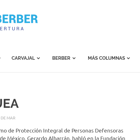
Carvajal
Berber
O
CARVAJAL
BERBER
MÁS COLUMNAS
UEA
 DE MAR
smo de Protección Integral de Personas Defensoras
de México, Gerardo Albarrán, habló en la Fundación