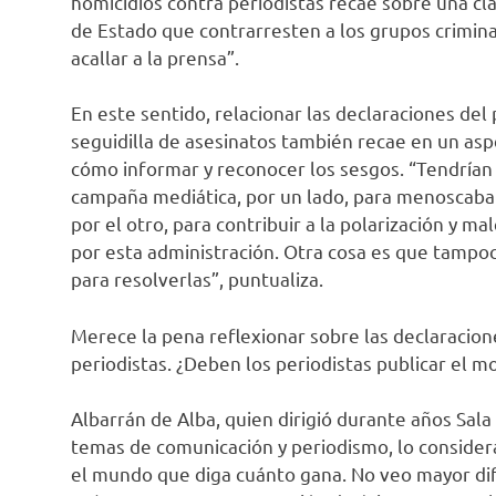
homicidios contra periodistas recae sobre una cla
de Estado que contrarresten a los grupos crimina
acallar a la prensa”.
En este sentido, relacionar las declaraciones del
seguidilla de asesinatos también recae en un aspec
cómo informar y reconocer los sesgos. “Tendrían 
campaña mediática, por un lado, para menoscabar 
por el otro, para contribuir a la polarización y m
por esta administración. Otra cosa es que tampo
para resolverlas”, puntualiza.
Merece la pena reflexionar sobre las declaracion
periodistas. ¿Deben los periodistas publicar el m
Albarrán de Alba, quien dirigió durante años Sala
temas de comunicación y periodismo, lo consider
el mundo que diga cuánto gana. No veo mayor dif