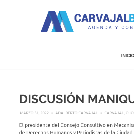
Agenda
y
Cobertura
INICI
Saltar
al
contenido
DISCUSIÓN MANIQ
MARZO 31, 2022
ADALBERTO CARVAJAL
CARVAJAL
,
OJO
El presidente del Consejo Consultivo en Mecani
de Derechos Humanos y Periodistas de la Ciudad 